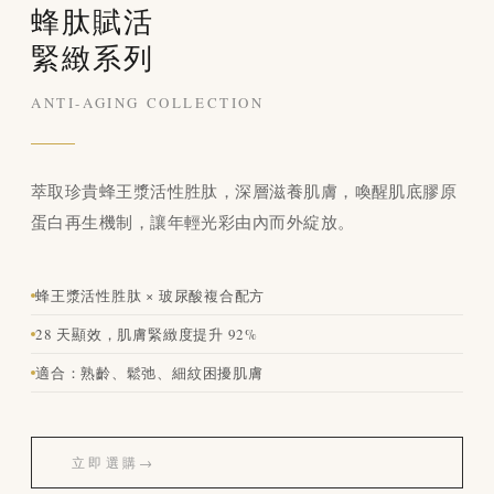
蜂肽賦活
緊緻系列
ANTI-AGING COLLECTION
萃取珍貴蜂王漿活性胜肽，深層滋養肌膚，喚醒肌底膠原
蛋白再生機制，讓年輕光彩由內而外綻放。
蜂王漿活性胜肽 × 玻尿酸複合配方
28 天顯效，肌膚緊緻度提升 92%
適合：熟齡、鬆弛、細紋困擾肌膚
立即選購