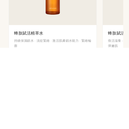
蜂肽賦活精萃水
蜂肽賦活
持續保濕鎖水 · 淡紋緊緻 · 激活肌膚鎖水能力 · 緊緻輪
煥活滋養 · 淡
廓
彈嫩肌
BRIGHTENING