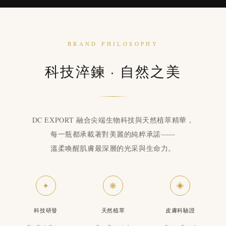
BRAND PHILOSOPHY
科技淬鍊 · 自然之美
DC EXPORT 融合尖端生物科技與天然植萃精華，
每一瓶都承載著對美麗的純粹承諾——
溫柔喚醒肌膚最深層的光采與生命力。
✦
❋
◈
科技研發
天然植萃
皮膚科驗證